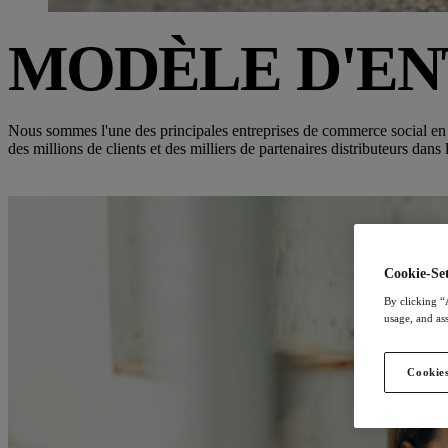
MODÈLE D'EN
Nous sommes l'une des principales entreprises de commerce social en 
des millions de clients et des milliers de partenaires distributeurs dans
Cookie-Set
By clicking “
usage, and ass
Cookies