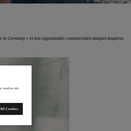
e in Germany
» et nos opportunités commerciales uniques inspirent
, analyze site
All Cookies