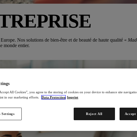
TREPRISE
Europe. Nos solutions de bien-être et de beauté de haute qualité «
Mad
 le monde entier.
tings
Accept All Cookies”, you agree to the storing of cookies on your device to enhance site navigation
ist in our marketing efforts.
Data Protection
Imprint
 Settings
Reject All
Accept 