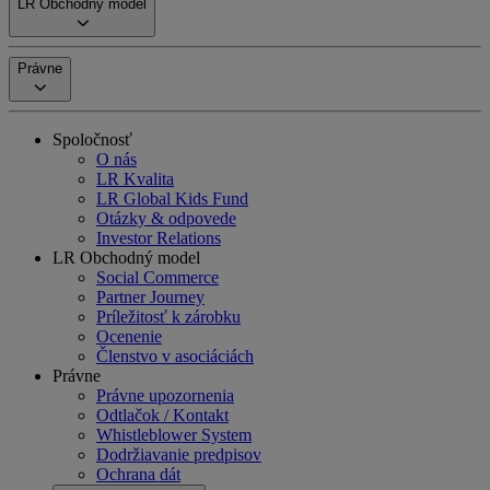
LR Obchodný model
Právne
Spoločnosť
O nás
LR Kvalita
LR Global Kids Fund
Otázky & odpovede
Investor Relations
LR Obchodný model
Social Commerce
Partner Journey
Príležitosť k zárobku
Ocenenie
Členstvo v asociáciách
Právne
Právne upozornenia
Odtlačok / Kontakt
Whistleblower System
Dodržiavanie predpisov
Ochrana dát