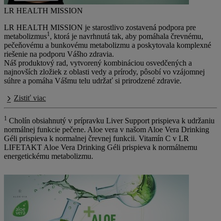
LR HEALTH MISSION
LR HEALTH MISSION
je starostlivo zostavená podpora pre
1
metabolizmus
, ktorá je navrhnutá tak, aby pomáhala črevnému,
pečeňovému a bunkovému metabolizmu a poskytovala komplexné
riešenie na podporu Vášho zdravia.
Náš produktový rad, vytvorený kombináciou osvedčených a
najnovších zložiek z oblasti vedy a prírody, pôsobí vo vzájomnej
súhre a pomáha Vášmu telu udržať si prirodzené zdravie.
Zistiť viac
1
Cholín obsiahnutý v prípravku Liver Support prispieva k udržaniu
normálnej funkcie pečene. Aloe vera v našom Aloe Vera Drinking
Géli prispieva k normalnej črevnej funkcii. Vitamín C v LR
LIFETAKT Aloe Vera Drinking Géli prispieva k normálnemu
energetickému metabolizmu.