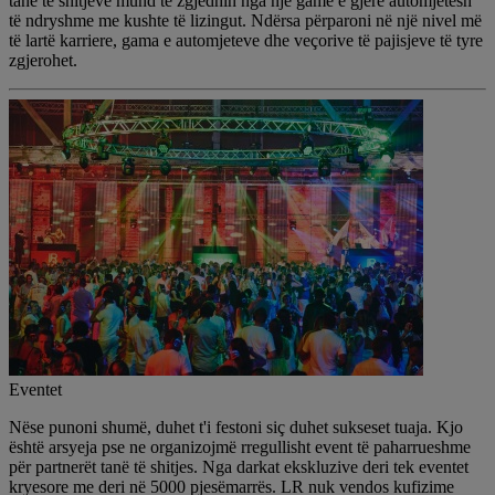
tanë të shitjeve mund të zgjedhin nga një gamë e gjerë automjetesh
të ndryshme me kushte të lizingut. Ndërsa përparoni në një nivel më
të lartë karriere, gama e automjeteve dhe veçorive të pajisjeve të tyre
zgjerohet.
Eventet
Nëse punoni shumë, duhet t'i festoni siç duhet sukseset tuaja. Kjo
është arsyeja pse ne organizojmë rregullisht event të paharrueshme
për partnerët tanë të shitjes. Nga darkat ekskluzive deri tek eventet
kryesore me deri në 5000 pjesëmarrës. LR nuk vendos kufizime