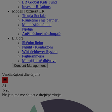
LR Global Kids Fund
Investor Relations
Modeli i biznesit LR
Tregtia Sociale
Rrugëtimi i një partneri
Mundësitë e fitimit
Njohja
Anëtarësimet në shoqatë
Ligjore
Shënim ligjor
Ngulit / Kontaktoni
Whistleblower System
Pajtueshmëria
Mbrojtja e të dhënave
Consent Management
Vendi/Rajoni dhe Gjuha
AL
sq
Ne jetojmë me shitjet e drejtëpërdrejta