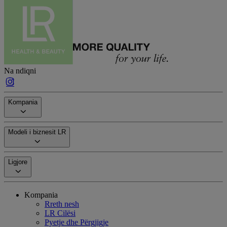
Na ndiqni
Kompania
Modeli i biznesit LR
Ligjore
Kompania
Rreth nesh
LR Cilësi
Pyetje dhe Përgjigje