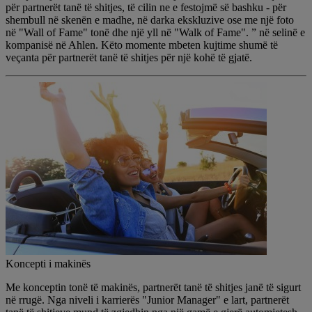
për partnerët tanë të shitjes, të cilin ne e festojmë së bashku - për
shembull në skenën e madhe, në darka ekskluzive ose me një foto
në "Wall of Fame" tonë dhe një yll në "Walk of Fame". ” në selinë e
kompanisë në Ahlen. Këto momente mbeten kujtime shumë të
veçanta për partnerët tanë të shitjes për një kohë të gjatë.
Koncepti i makinës
Me konceptin tonë të makinës, partnerët tanë të shitjes janë të sigurt
në rrugë. Nga niveli i karrierës "Junior Manager" e lart, partnerët