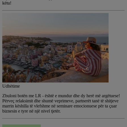
këtu!
Udhëtime
Zbuloni botën me LR - është e mundur dhe dy herë më argëtuese!
Përveç relaksimit dhe shumë veprimeve, partnerët tanë të shitjeve
marrin këshilla të vlefshme në seminare emocionuese për ta çuar
biznesin e tyre në një nivel tjetër.