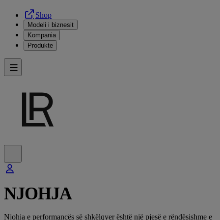
Shop
Modeli i biznesit
Kompania
Produkte
NJOHJA
Njohja e performancës së shkëlqyer është një pjesë e rëndësishme e