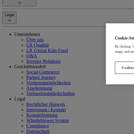
Legal
Unternehmen
Cookie-Set
Über uns
LR Qualität
By clicking “
LR Global Kids Fund
usage, and ass
Q&A
Investor Relations
Geschäftsmodell
Cookies
Social Commerce
Partner Journey
Verdienstmöglichkeiten
Anerkennung
Verbandsmitgliedschaften
Legal
Rechtlicher Hinweis
Impressum / Kontakt
Kontaktformular
Whistleblower System
Compliance
Datenschutz