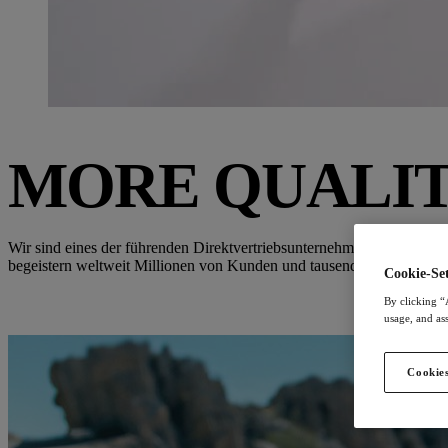
MORE QUALIT
Wir sind eines der führenden Direktvertriebsunternehmen in Europa
begeistern weltweit Millionen von Kunden und tausende Vertriebspart
Cookie-Set
By clicking “
usage, and ass
Cookies