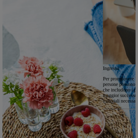
Ingresso
Per promuovere le 
persone possono sc
che includono i pro
maggior successo h
materiali necessari 