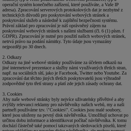
operační systém konečného zařízení, které používáte, a Vaše IP
adresa). Zpracování serverových protokolových dat je nezbytné z
technických důvodů pro poskytování webových stránek a
poskytování služeb a následně k zajištění bezpečnosti systému.
Právní základ pro zpracování je náš oprávněný zájem na
poskytování webových stránek s našimi službami (čl. 6 (1) písm. f
GDPR). Zpracování je nutné pro použití našich webových stránek,
netrvá právo na podání námitky. Tyto údaje jsou vymazány
nejpozději po 30 dnech.
2. Odkazy
Odkazy na jiné webové stránky používáme za účelem odkazů na
jiné internetové prezentace a služby námi využívaných třetích stran,
např. na sociálních sítí, jako je Facebook, Twitter nebo Youtube. Za
zpracování dat těchto jiných třetích poskytovatelů jsou výhradně
zodpovědné tyto třetí strany a platí zde jejich zásady ochrany dat.
3. Cookies
Aby naše webové stránky byly nejvíce uživatelsky přívětivé a aby
zvýšily relevanci reklamy pro návštěvníky našich webů, my a naši
partneři používáme tzv. \"Cookies\". Cookies jsou malé soubory,
které jsou uloženy na pevný disk návštěvníka. Umožňují uchovat po
určitou dobu informace a identifikovat počítač návštěvníka. K tomu
dochází částečně také pomocí takzvaných sledovacích pixelů, které
nejsou ukládány na pevném disku návštěvníka, ale mohou pomoci