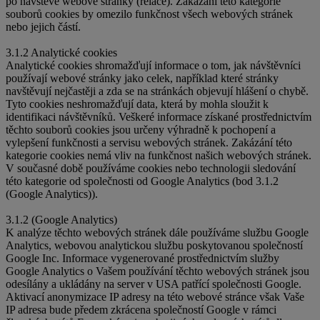
po návštěvě webové stránky (relace). Zakázání této kategorie
souborů cookies by omezilo funkčnost všech webových stránek
nebo jejich částí.
3.1.2 Analytické cookies
Analytické cookies shromažďují informace o tom, jak návštěvníci
používají webové stránky jako celek, například které stránky
navštěvují nejčastěji a zda se na stránkách objevují hlášení o chybě.
Tyto cookies neshromažďují data, která by mohla sloužit k
identifikaci návštěvníků. Veškeré informace získané prostřednictvím
těchto souborů cookies jsou určeny výhradně k pochopení a
vylepšení funkčnosti a servisu webových stránek. Zakázání této
kategorie cookies nemá vliv na funkčnost našich webových stránek.
V současné době používáme cookies nebo technologii sledování
této kategorie od společnosti od Google Analytics (bod 3.1.2
(Google Analytics)).
3.1.2 (Google Analytics)
K analýze těchto webových stránek dále používáme službu Google
Analytics, webovou analytickou službu poskytovanou společností
Google Inc. Informace vygenerované prostřednictvím služby
Google Analytics o Vašem používání těchto webových stránek jsou
odesílány a ukládány na server v USA patřící společnosti Google.
Aktivací anonymizace IP adresy na této webové stránce však Vaše
IP adresa bude předem zkrácena společností Google v rámci