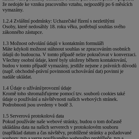
že nedojde ke vzniku pracovního vztahu, nejpozději po 6 měsících
vymazány.
1.2.4 Zvláštní podmínky: Uchazečské řízení s nezletilými
Osoby, které nedosáhly 18. roku věku, potřebují souhlas svého
zákonného zástupce.
1.3 Možnost odvolání údajů v kontaktním formuláři
Máte kdykoli možnost stáhnout souhlas se zpracováním osobních
údajů do budoucna. V tomto případě nelze pokračovat v konverzaci.
Všechny osobní údaje, které byly uloženy během kontaktování,
budou v tomto případě vymazány, jestliže nejsme z právních důvodů
(např. obchodně-právní povinnosti uchovávání dat) povinni je
nadále ukládat.
1.4 Údaje o užívání/provozní údaje
Kromě toho shromažďujeme pomocí tzv. souborů cookies také
údaje o používání a návštěvnosti našich webových stránek.
Podrobnosti jsou uvedeny v bodě 3.
1.5 Serverová protokolová data
Pokud používáte naše webové stránky, budou o tom dočasně
ukládána data na našich serverech v protokolovém souboru
(například datum a čas návštěvy, prohlížené stránky a požadované
soubory, typ a verze používaného webového prohlížeče, typ a