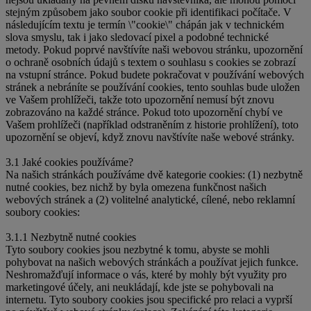
stejným způsobem jako soubor cookie při identifikaci počítače. V
následujícím textu je termín \"cookie\" chápán jak v technickém
slova smyslu, tak i jako sledovací pixel a podobné technické
metody. Pokud poprvé navštívíte naši webovou stránku, upozornění
o ochraně osobních údajů s textem o souhlasu s cookies se zobrazí
na vstupní stránce. Pokud budete pokračovat v používání webových
stránek a nebráníte se používání cookies, tento souhlas bude uložen
ve Vašem prohlížeči, takže toto upozornění nemusí být znovu
zobrazováno na každé stránce. Pokud toto upozornění chybí ve
Vašem prohlížeči (například odstraněním z historie prohlížení), toto
upozornění se objeví, když znovu navštívíte naše webové stránky.
3.1 Jaké cookies používáme?
Na našich stránkách používáme dvě kategorie cookies: (1) nezbytně
nutné cookies, bez nichž by byla omezena funkčnost našich
webových stránek a (2) volitelné analytické, cílené, nebo reklamní
soubory cookies:
3.1.1 Nezbytně nutné cookies
Tyto soubory cookies jsou nezbytné k tomu, abyste se mohli
pohybovat na našich webových stránkách a používat jejich funkce.
Neshromažďují informace o vás, které by mohly být využity pro
marketingové účely, ani neukládají, kde jste se pohybovali na
internetu. Tyto soubory cookies jsou specifické pro relaci a vyprší