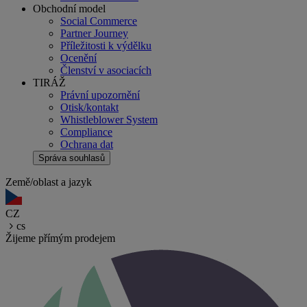
Obchodní model
Social Commerce
Partner Journey
Příležitosti k výdělku
Ocenění
Členství v asociacích
TIRÁŽ
Právní upozornění
Otisk/kontakt
Whistleblower System
Compliance
Ochrana dat
Správa souhlasů
Země/oblast a jazyk
CZ
cs
Žijeme přímým prodejem