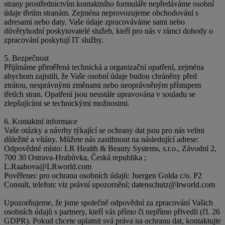
strany prostřednictvím kontaktního formuláře nepředáváme osobní
údaje třetím stranám. Zejména neprovozujeme obchodování s
adresami nebo daty. Vaše údaje zpracováváme sami nebo
důvěryhodní poskytovatelé služeb, kteří pro nás v rámci dohody o
zpracování poskytují IT služby.
5. Bezpečnost
Přijímáme přiměřená technická a organizační opatření, zejména
abychom zajistili, že Vaše osobní údaje budou chráněny před
ztrátou, nesprávnými změnami nebo neoprávněným přístupem
třetích stran. Opatření jsou neustále upravována v souladu se
zlepšujícími se technickými možnostmi.
6. Kontaktní informace
Vaše otázky a návrhy týkající se ochrany dat jsou pro nás velmi
důležité a vítány. Můžete nás zastihnout na následující adrese:
Odpovědné místo: LR Health & Beauty Systems, s.r.o., Závodní 2,
700 30 Ostrava-Hrabůvka, Česká republika ;
L.Raabova@LRworld.com
Pověřenec pro ochranu osobních údajů: Juergen Golda c/o. P2
Consult, telefon: viz právní upozornění; datenschutz@lrworld.com
Upozorňujeme, že jsme společně odpovědní za zpracování Vašich
osobních údajů s partnery, kteří vás přímo či nepřímo přivedli (čl. 26
GDPR). Pokud chcete uplatnit svá práva na ochranu dat, kontaktujte