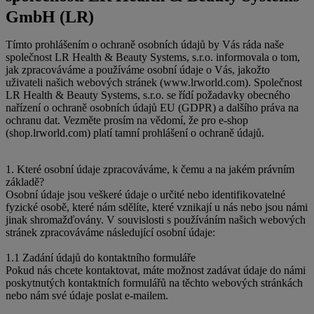
GmbH (LR)
Tímto prohlášením o ochraně osobních údajů by Vás ráda naše
společnost LR Health & Beauty Systems, s.r.o. informovala o tom,
jak zpracováváme a používáme osobní údaje o Vás, jakožto
uživateli našich webových stránek (www.lrworld.com). Společnost
LR Health & Beauty Systems, s.r.o. se řídí požadavky obecného
nařízení o ochraně osobních údajů EU (GDPR) a dalšího práva na
ochranu dat. Vezměte prosím na vědomí, že pro e-shop
(shop.lrworld.com) platí tamní prohlášení o ochraně údajů.
1. Které osobní údaje zpracováváme, k čemu a na jakém právním
základě?
Osobní údaje jsou veškeré údaje o určité nebo identifikovatelné
fyzické osobě, které nám sdělíte, které vznikají u nás nebo jsou námi
jinak shromažďovány. V souvislosti s používáním našich webových
stránek zpracováváme následující osobní údaje:
1.1 Zadání údajů do kontaktního formuláře
Pokud nás chcete kontaktovat, máte možnost zadávat údaje do námi
poskytnutých kontaktních formulářů na těchto webových stránkách
nebo nám své údaje poslat e-mailem.