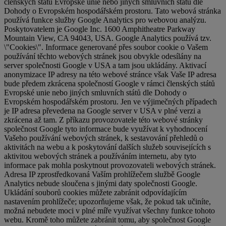
členských států Evropské unie nebo jiných smluvních států dle
Dohody o Evropském hospodářském prostoru. Tato webová stránka
používá funkce služby Google Analytics pro webovou analýzu.
Poskytovatelem je Google Inc. 1600 Amphitheatre Parkway
Mountain View, CA 94043, USA. Google Analytics používá tzv.
\"Cookies\". Informace generované přes soubor cookie o Vašem
používání těchto webových stránek jsou obvykle odesílány na
server společnosti Google v USA a tam jsou ukládány. Aktivací
anonymizace IP adresy na této webové stránce však Vaše IP adresa
bude předem zkrácena společností Google v rámci členských států
Evropské unie nebo jiných smluvních států dle Dohody o
Evropském hospodářském prostoru. Jen ve výjimečných případech
je IP adresa převedena na Google server v USA v plné verzi a
zkrácena až tam. Z příkazu provozovatele této webové stránky
společnost Google tyto informace bude využívat k vyhodnocení
Vašeho používání webových stránek, k sestavování přehledů o
aktivitách na webu a k poskytování dalších služeb souvisejících s
aktivitou webových stránek a používáním internetu, aby tyto
informace pak mohla poskytnout provozovateli webových stránek.
Adresa IP zprostředkovaná Vaším prohlížečem službě Google
Analytics nebude sloučena s jinými daty společnosti Google.
Ukládání souborů cookies můžete zabránit odpovídajícím
nastavením prohlížeče; upozorňujeme však, že pokud tak učiníte,
možná nebudete moci v plné míře využívat všechny funkce tohoto
webu. Kromě toho můžete zabránit tomu, aby společnost Google