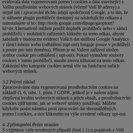
evidovala data vygenerovaná pomocí cookies a data související s
Vaším používáním webových stránek (včetně Vaší IP adresy) a
stejně tak i zpracování těchto údajů společností Google, a to tím, že
si stáhnete plugin prohlížeče dostupný na následujícím odkazu a
nainstalujete si ho: http://tools.google.com/dlpage/gaoptout?
hl=de.Alternativně můžete použít doplněk prohlížeče nebo v rámci
prohlížečů v mobilních zařízeních klikněte na tento odkaz, abyste
zabránili v budoucnu evidenci Vašich dat službou Google Analytics
v rámci tohoto webu (odhlášení (opt-out) funguje pouze v prohlížeči
a pouze pro tuto doménu). Přitom je na Vašem zařízení uložen
soubor cookie pro odhlášení ( opt-out). Pokud vymažete soubory
cookies v tomto prohlížeči, musíte znovu kliknout na tento odkaz.
Zakázání této kategorie cookies nemá vliv na funkčnost našich
webových stránek.
3.2 Právní základ
Zpracováváme data vygenerovaná prostřednictvím cookies na
základě čl. 6, odst. 1, písm. f GDPR, jelikož je v našem zájmu
zlepšovat kvalitu webových stránek a jejich obsah, a prostřednictvím
cookies zjišťujeme, jak se webové stránky používají. Můžete
kdykoliv podat námitku proti zpracování dat shromážděných
pomocí cookies, a sice kliknutím na výše uvedené odkazy opt-out.
4. Zpřístupnění třetím stranám
S výjimkou výše uvedených případů (bod 1.1) u poptávek z Vaší