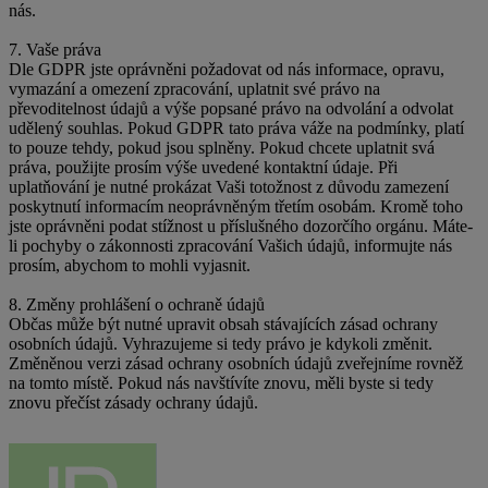
nás.
7. Vaše práva
Dle GDPR jste oprávněni požadovat od nás informace, opravu,
vymazání a omezení zpracování, uplatnit své právo na
převoditelnost údajů a výše popsané právo na odvolání a odvolat
udělený souhlas. Pokud GDPR tato práva váže na podmínky, platí
to pouze tehdy, pokud jsou splněny. Pokud chcete uplatnit svá
práva, použijte prosím výše uvedené kontaktní údaje. Při
uplatňování je nutné prokázat Vaši totožnost z důvodu zamezení
poskytnutí informacím neoprávněným třetím osobám. Kromě toho
jste oprávněni podat stížnost u příslušného dozorčího orgánu. Máte-
li pochyby o zákonnosti zpracování Vašich údajů, informujte nás
prosím, abychom to mohli vyjasnit.
8. Změny prohlášení o ochraně údajů
Občas může být nutné upravit obsah stávajících zásad ochrany
osobních údajů. Vyhrazujeme si tedy právo je kdykoli změnit.
Změněnou verzi zásad ochrany osobních údajů zveřejníme rovněž
na tomto místě. Pokud nás navštívíte znovu, měli byste si tedy
znovu přečíst zásady ochrany údajů.