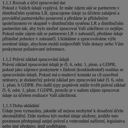
1.1.1 Rozsah a účel zpracování dat
Pokud z Vašich údajů vyplývá, že máte zájem stát se partnerem v
distribučním systému LR, zpracujeme údaje za účelem zahájení a
provádění partnerského postavení a předáme je příslušným
společnostem ve skupině v distribučním systému LR a distribučním
partnerům tak, aby bylo možné zpracovat Vaši záležitost co nejlépe.
Pokud máte zájem stát se partnerem LR v zahraničí, předáme údaje
příslušné jednotce v zahraničí. Ukládáme a zpracováváme výše
uvedené údaje, abychom mohli zodpovědět Vaše dotazy nebo Vám
poskytnout požadované informace.
1.1.2 Právní základ zpracování údajů
Právní základ zpracování údajů je čl. 6, odst. 1, písm. a GDPR,
pokud jako zájemce poskytnete s žádostí (konkludentně) souhlas se
zpracováním údajů. Pokud má e-mailový kontakt za cíl uzavření
smlouvy, je dodatečný právní základ pro zpracování také čl. 6, odst.
1, písm. b GDPR. Pro další typy poptávek může tvořit právní základ
čl. 6, odst. 1, písm. f GDPR, protože je v našem zájmu zpracovat
údaje za účelem realizace Vaší záležitosti.
1.1.3 Doba ukládání
Údaje jsou vymazány, jakmile už nejsou nezbytné k dosažení účelu
shromáždění. Dále mohou být osobní údaje uloženy, jestliže tuto
povinnost předepisují unijní právní a vnitrostátní nařízení, legislativa
nebo jiné předpisy, jimž podléháme.