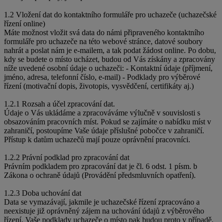
1.2 Vložení dat do kontaktního formuláře pro uchazeče (uchazečské
řízení online)
Máte možnost vložit svá data do námi připraveného kontaktního
formuláře pro uchazeče na této webové stránce, datové soubory
nahrát a poslat nám je e-mailem, a tak podat žádost online. Po dobu,
kdy se budete o místo ucházet, budou od Vás získány a zpracovány
níže uvedené osobní údaje o uchazeči: - Kontaktní údaje (příjmení,
jméno, adresa, telefonní číslo, e-mail) - Podklady pro výběrové
řízení (motivační dopis, životopis, vysvědčení, certifikáty aj.)
1.2.1 Rozsah a účel zpracování dat.
Údaje o Vás ukládáme a zpracováváme výlučně v souvislosti s
obsazováním pracovních míst. Pokud se zajímáte o nabídku míst v
zahraničí, postoupíme Vaše údaje příslušné pobočce v zahraničí.
Přístup k datům uchazečů mají pouze oprávnění pracovníci.
1.2.2 Právní podklad pro zpracování dat
Právním podkladem pro zpracování dat je čl. 6 odst. 1 písm. b
Zákona o ochraně údajů (Provádění předsmluvních opatření).
1.2.3 Doba uchování dat
Data se vymazávají, jakmile je uchazečské řízení zpracováno a
neexistuje již oprávněný zájem na uchování údajů z výběrového
řízení. Vaše podklady uchazeče o místo pak budou proto v případě,