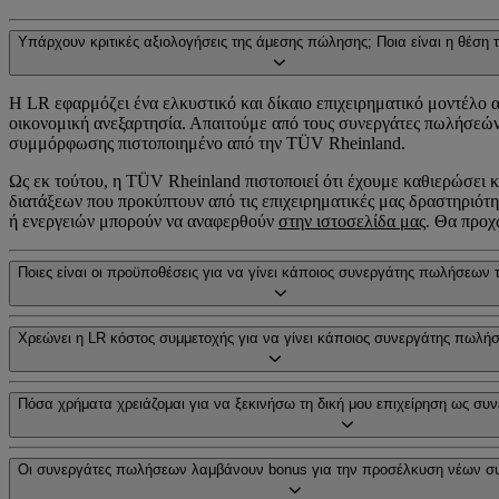
Υπάρχουν κριτικές αξιολογήσεις της άμεσης πώλησης; Ποια είναι η θέση τ
Η LR εφαρμόζει ένα ελκυστικό και δίκαιο επιχειρηματικό μοντέλο 
οικονομική ανεξαρτησία. Απαιτούμε από τους συνεργάτες πωλήσεών
συμμόρφωσης πιστοποιημένο από την TÜV Rheinland.
Ως εκ τούτου, η TÜV Rheinland πιστοποιεί ότι έχουμε καθιερώσει
διατάξεων που προκύπτουν από τις επιχειρηματικές μας δραστηριό
ή ενεργειών μπορούν να αναφερθούν
στην ιστοσελίδα μας
. Θα προχ
Ποιες είναι οι προϋποθέσεις για να γίνει κάποιος συνεργάτης πωλήσεων 
Χρεώνει η LR κόστος συμμετοχής για να γίνει κάποιος συνεργάτης πωλή
Πόσα χρήματα χρειάζομαι για να ξεκινήσω τη δική μου επιχείρηση ως σ
Οι συνεργάτες πωλήσεων λαμβάνουν bonus για την προσέλκυση νέων σ