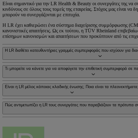
Είναι σημαντικό για την LR Health & Beauty οι συνεργάτες της να σ
κινδύνους σε όλους τους τομείς της εταιρείας. Στόχος μας είναι ν
μπορούν να συνεργάζονται με επιτυχία.
Η LR έχει καθιερώσει ένα σύστημα διαχείρισης συμμόρφωσης (CMS),
κανονιστικές απαιτήσεις. Ως εκ τούτου, η TÜV Rheinland επιβεβα
επίσημων κανονισμών και απαιτήσεων που προκύπτουν από τις επιχε
Η LR διαθέτει κατευθυντήριες γραμμές συμπεριφοράς που ισχύουν για δι
Τι μπορείτε να κάνετε για να αποφύγετε την επιθετική συμπεριφορά σε περ
Είναι η LR μέλος κάποιας κλαδικής ένωσης; Ποια είναι τα πλεονεκτήματα
Πώς αντιμετωπίζει η LR τους συνεργάτες που παραβιάζουν τα πρότυπα σ