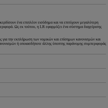
 κερδίσουν ένα επιπλέον εισόδημα και να επιτύχουν μεγαλύτερη
ριφορά. Ως εκ τούτου, η LR εφαρμόζει ένα σύστημα διαχείρισης
ης για την εκπλήρωση των νομικών και επίσημων κανονισμών και
 κανονισμών ή οποιασδήποτε άλλης ύποπτης παράνομης συμπεριφοράς