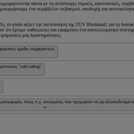
υμμορφώνονται πάντα με τις αντίστοιχες νομικές, κανονιστικές, συμβα
α δημιουργήσουμε ένα περιβάλλον σεβασμού, αποδοχής και ανεκτικότητ
 το οποίο φέρει την πιστοποίηση της TÜV Rheinland, για τη διασφά
ίωσε ότι έχουμε καθιερώσει και εφαρμόσει ένα αποτελεσματικό σύστ
ιρηματικές μας δραστηριότητες.
αφορετικές ομάδες συμφερόντων;
ιπτώσεις "cold calling";
;
υμπεριφοράς, όπως π.χ. συνεργάτες που προχωρούν σε μη εξουσιοδοτημένου