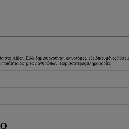
ία στο Ahlen. Εδώ δημιουργούνται καινοτόμες, εξειδικευμένες λύσει
ην ποιότητα ζωής των ανθρώπων.
Περισσότερες πληροφορίες
ΛΟ