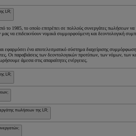
ης LR;
από το 1985, το οποίο επιτρέπει σε πολλούς συνεργάτες πωλήσεων να
 μας να επιδεικνύουν νομικά συμμορφούμενη και δεοντολογική συμπε
 και εφαρμόσει ένα αποτελεσματικό σύστημα διαχείρισης συμμόρφωσ
τητες. Οι παραβιάσεις των δεοντολογικών προτύπων, των νόμων, των
ωρήσουμε άμεσα στις απαραίτητες ενέργειες.
της LR;
σεων;
υνεργάτης πωλήσεων της LR;
υνεργατών;