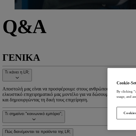
Q&A
ΓΕΝΙΚΑ
Τι κάνει η LR;
Cookie-Set
Αποστολή μας είναι να προσφέρουμε στους ανθρώπους μια καλύτερη 
By clicking “
ελκυστικό επιχειρηματικό μας μοντέλο για να δώσουμε στους ανθρώ
usage, and ass
και δημιουργώντας τη δική τους επιχείρηση.
Cookies
Τι σημαίνει "κοινωνικό εμπόριο";
Πώς διανέμονται τα προϊόντα της LR;