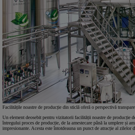
Facilitățile noastre de producție din sticlă oferă o perspectivă transpar
Un element deosebit pentru vizitatorii facilității noastre de producți
întregului proces de producție, de la amestecare până la umplere și ambal
impresionante. Acesta este întotdeauna un punct de atracție al zilelor de