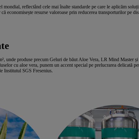
el mondial, reflectând cele mai înalte standarde pe care le aplicăm soluți
r că economisește resurse valoroase prin reducerea transporturilor pe dis
ate
0 m², unde produse precum Geluri de băut Aloe Vera, LR Mind Master și Vi
uselor cu aloe vera, punem un accent special pe prelucrarea delicată pent
de Institutul SGS Fresenius.