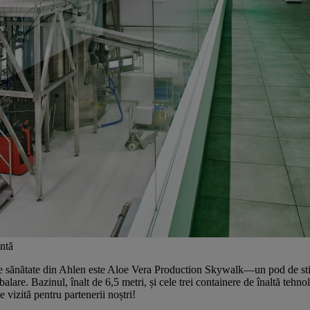
entă
e de sănătate din Ahlen este Aloe Vera Production Skywalk—un pod de stic
are. Bazinul, înalt de 6,5 metri, și cele trei containere de înaltă tehnol
 vizită pentru partenerii noștri!