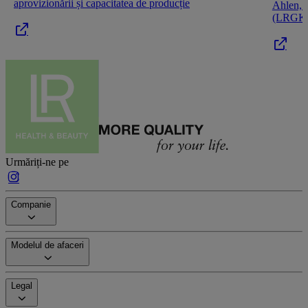
aprovizionării și capacitatea de producție
Ahlen, 
(LRGKF)
Urmăriți-ne pe
Companie
Modelul de afaceri
Legal