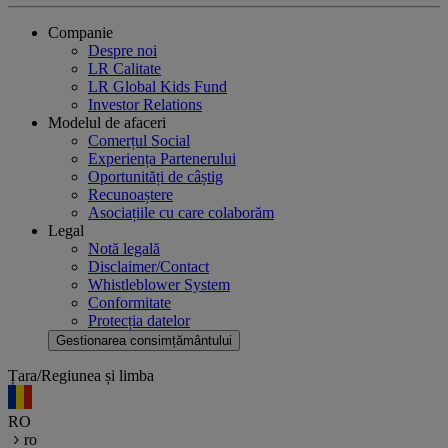
Companie
Despre noi
LR Calitate
LR Global Kids Fund
Investor Relations
Modelul de afaceri
Comerțul Social
Experiența Partenerului
Oportunități de câștig
Recunoaștere
Asociațiile cu care colaborăm
Legal
Notă legală
Disclaimer/Contact
Whistleblower System
Conformitate
Protecția datelor
Gestionarea consimțământului
Țara/Regiunea și limba
RO
ro