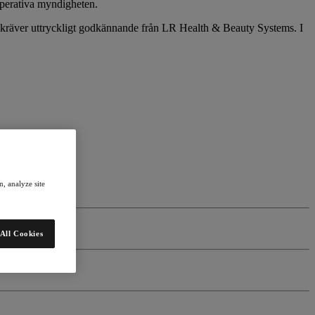
 operativa myndigheten.
tem kräver uttryckligt godkännande från LR Health & Beauty Systems. I
, analyze site
All Cookies