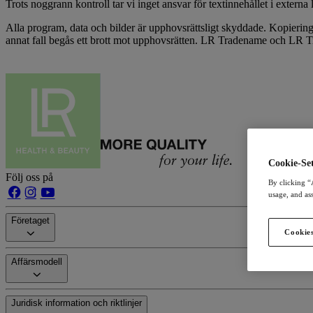
Trots noggrann kontroll tar vi inget ansvar för textinnehållet i extern
Alla program, data och bilder är upphovsrättsligt skyddade. Kopiering
annat fall begås ett brott mot upphovsrätten. LR Tradename och LR T
Cookie-Set
Följ oss på
By clicking “
usage, and ass
Företaget
Cookies
Affärsmodell
Juridisk information och riktlinjer