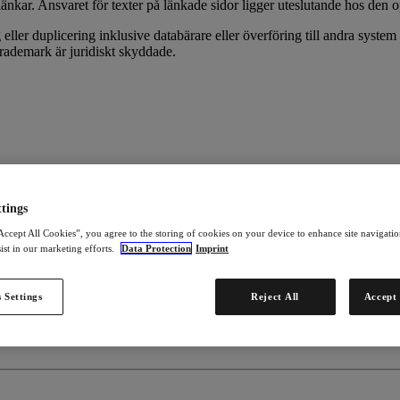
a länkar. Ansvaret för texter på länkade sidor ligger uteslutande hos den
 eller duplicering inklusive databärare eller överföring till andra sys
rademark är juridiskt skyddade.
tings
Accept All Cookies”, you agree to the storing of cookies on your device to enhance site navigation
ist in our marketing efforts.
Data Protection
Imprint
 Settings
Reject All
Accept 