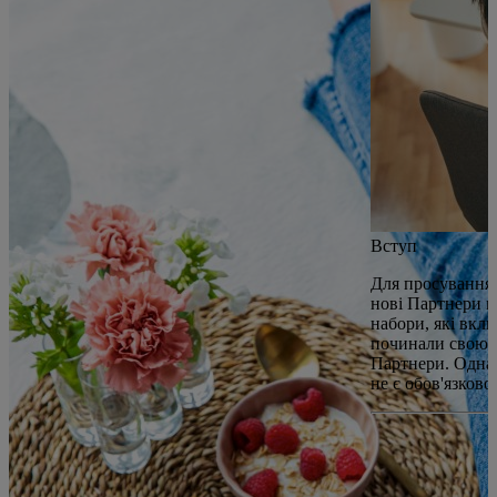
Вступ
Для просування
нові Партнери м
набори, які вкл
починали свою к
Партнери. Однак
не є обов'язково