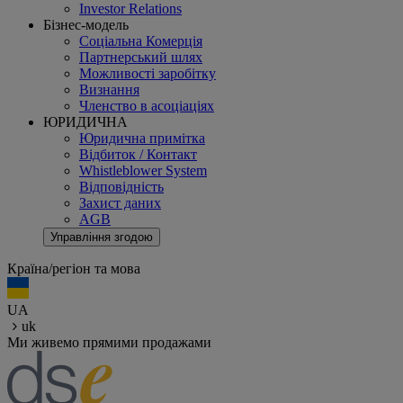
Investor Relations
Бізнес-модель
Соціальна Комерція
Партнерський шлях
Можливості заробітку
Визнання
Членство в асоціаціях
ЮРИДИЧНА
Юридична примітка
Відбиток / Контакт
Whistleblower System
Відповідність
Захист даних
AGB
Управління згодою
Країна/регіон та мова
UA
uk
Ми живемо прямими продажами