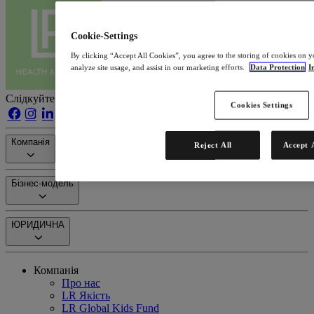
Cookie-Settings
By clicking “Accept All Cookies”, you agree to the storing of cookies on y
analyze site usage, and assist in our marketing efforts.
Data Protection
I
Слідкуйте за нами на
Cookies Settings
Компанія
Reject All
Accept 
Бізнес-модель
ЮРИДИЧНА
Компанія
Про нас
LR Якість
LR Global Kids Fund