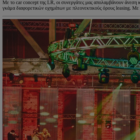
Με το car concept της LR, οι συνεργάτες μας απολαμβάνουν άνεση κ
γκάμα διαφορετικών οχημάτων με πλεονεκτικούς όρους leasing. Με 