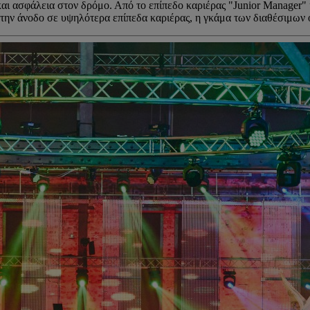
αι ασφάλεια στον δρόμο. Από το επίπεδο καριέρας "Junior Manager" 
την άνοδο σε υψηλότερα επίπεδα καριέρας, η γκάμα των διαθέσιμων 