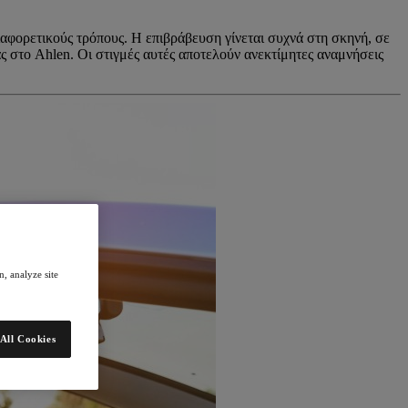
διαφορετικούς τρόπους. Η επιβράβευση γίνεται συχνά στη σκηνή, σε
ας στο Ahlen. Οι στιγμές αυτές αποτελούν ανεκτίμητες αναμνήσεις
, analyze site
All Cookies