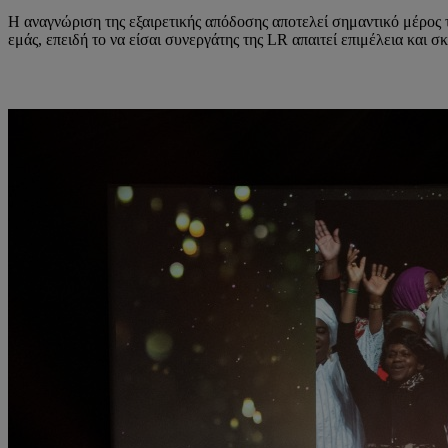
Η αναγνώριση της εξαιρετικής απόδοσης αποτελεί σημαντικό μέρος 
εμάς, επειδή το να είσαι συνεργάτης της LR απαιτεί επιμέλεια και 