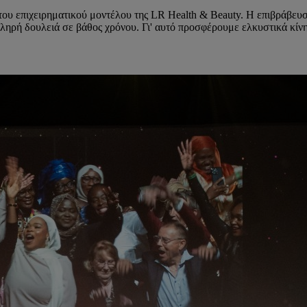
του επιχειρηματικού μοντέλου της LR Health & Beauty. Η επιβράβευ
σκληρή δουλειά σε βάθος χρόνου. Γι' αυτό προσφέρουμε ελκυστικά κίν