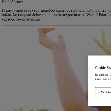
Επιβράβευση
Η κατάκτηση ενός νέου επιπέδου καριέρας είναι μια πολύ ιδιαίτερη 
πολυτελή εταιρικά δείπνα ή με μια φωτογραφία στο "Wall of Fame" κ
για τους συνεργάτες μας.
Cookie-Set
By clicking “
usage, and ass
Cookies