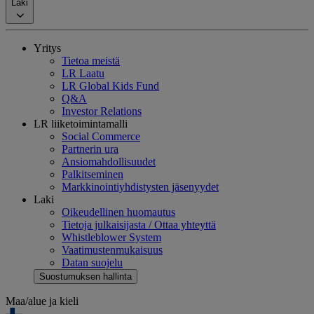
Laki
Yritys
Tietoa meistä
LR Laatu
LR Global Kids Fund
Q&A
Investor Relations
LR liiketoimintamalli
Social Commerce
Partnerin ura
Ansiomahdollisuudet
Palkitseminen
Markkinointiyhdistysten jäsenyydet
Laki
Oikeudellinen huomautus
Tietoja julkaisijasta / Ottaa yhteyttä
Whistleblower System
Vaatimustenmukaisuus
Datan suojelu
Suostumuksen hallinta
Maa/alue ja kieli