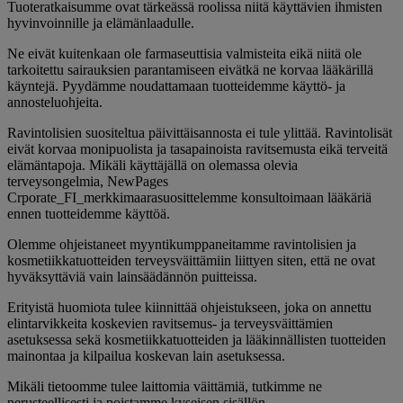
Tuoteratkaisumme ovat tärkeässä roolissa niitä käyttävien ihmisten
hyvinvoinnille ja elämänlaadulle.
Ne eivät kuitenkaan ole farmaseuttisia valmisteita eikä niitä ole
tarkoitettu sairauksien parantamiseen eivätkä ne korvaa lääkärillä
käyntejä. Pyydämme noudattamaan tuotteidemme käyttö- ja
annosteluohjeita.
Ravintolisien suositeltua päivittäisannosta ei tule ylittää. Ravintolisät
eivät korvaa monipuolista ja tasapainoista ravitsemusta eikä terveitä
elämäntapoja. Mikäli käyttäjällä on olemassa olevia
terveysongelmia, NewPages
Crporate_FI_merkkimaarasuosittelemme konsultoimaan lääkäriä
ennen tuotteidemme käyttöä.
Olemme ohjeistaneet myyntikumppaneitamme ravintolisien ja
kosmetiikkatuotteiden terveysväittämiin liittyen siten, että ne ovat
hyväksyttäviä vain lainsäädännön puitteissa.
Erityistä huomiota tulee kiinnittää ohjeistukseen, joka on annettu
elintarvikkeita koskevien ravitsemus- ja terveysväittämien
asetuksessa sekä kosmetiikkatuotteiden ja lääkinnällisten tuotteiden
mainontaa ja kilpailua koskevan lain asetuksessa.
Mikäli tietoomme tulee laittomia väittämiä, tutkimme ne
perusteellisesti ja poistamme kyseisen sisällön.