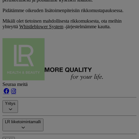
Pidätämme oikeuden lisätoimenpiteisiin rikkomustapauksessa.
Mikäli olet tietoinen mahdollisesta rikkomuksesta, ota meihin
yhteyttä
Whistleblower System
-järjestelmämme kautta.
Seuraa meitä
Yritys
LR liiketoimintamalli