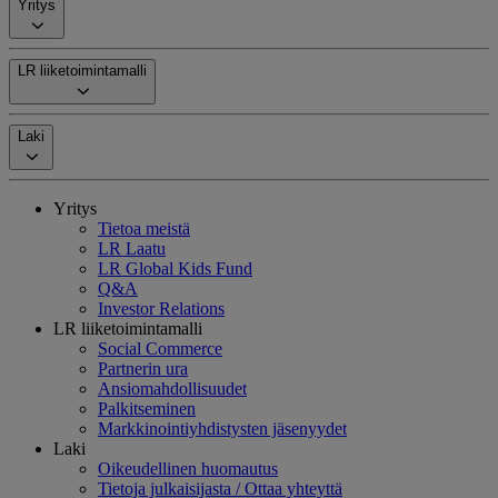
Yritys
LR liiketoimintamalli
Laki
Yritys
Tietoa meistä
LR Laatu
LR Global Kids Fund
Q&A
Investor Relations
LR liiketoimintamalli
Social Commerce
Partnerin ura
Ansiomahdollisuudet
Palkitseminen
Markkinointiyhdistysten jäsenyydet
Laki
Oikeudellinen huomautus
Tietoja julkaisijasta / Ottaa yhteyttä