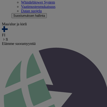
Whistleblower System
Vaatimustenmukaisuus
Datan suojelu
Suostumuksen hallinta
Maa/alue ja kieli
FI
fi
Elämme suoramyyntiä