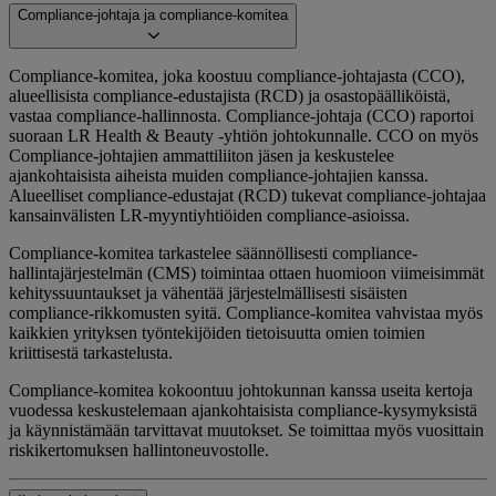
Compliance-johtaja ja compliance-komitea
Compliance-komitea, joka koostuu compliance-johtajasta (CCO),
alueellisista compliance-edustajista (RCD) ja osastopäälliköistä,
vastaa compliance-hallinnosta. Compliance-johtaja (CCO) raportoi
suoraan LR Health & Beauty -yhtiön johtokunnalle. CCO on myös
Compliance-johtajien ammattiliiton jäsen ja keskustelee
ajankohtaisista aiheista muiden compliance-johtajien kanssa.
Alueelliset compliance-edustajat (RCD) tukevat compliance-johtajaa
kansainvälisten LR-myyntiyhtiöiden compliance-asioissa.
Compliance-komitea tarkastelee säännöllisesti compliance-
hallintajärjestelmän (CMS) toimintaa ottaen huomioon viimeisimmät
kehityssuuntaukset ja vähentää järjestelmällisesti sisäisten
compliance-rikkomusten syitä. Compliance-komitea vahvistaa myös
kaikkien yrityksen työntekijöiden tietoisuutta omien toimien
kriittisestä tarkastelusta.
Compliance-komitea kokoontuu johtokunnan kanssa useita kertoja
vuodessa keskustelemaan ajankohtaisista compliance-kysymyksistä
ja käynnistämään tarvittavat muutokset. Se toimittaa myös vuosittain
riskikertomuksen hallintoneuvostolle.