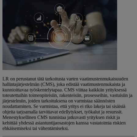
LR on perustanut tätä tarkoitusta varten vaatimustenmukaisuuden
hallintajärjestelmän (CMS), joka edistää vaatimustenmukaista ja
kunnioittavaa työskentelytapaa. CMS viittaa kaikkiin yrityksessä
toteutettuihin toimenpiteisiin, rakenteisiin, prosesseihin, vastuisiin ja
järjestelmiin, joiden tarkoituksena on varmistaa säännösten
noudattaminen. Se varmistaa, että yritys ei riko lakeja tai sisäisiä
ohjeita tarjoamalla tarvittavat edellytykset, työkalut ja resurssit.
Menestyksellinen CMS tunnistaa jatkuvasti yrityksen riskit ja
kehittää yhdessä asiantuntijaosastojen kanssa vastatoimia riskien
ehkäisemiseksi tai vähentämiseksi.