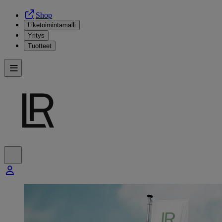
Shop
Liketoimintamalli
Yritys
Tuotteet