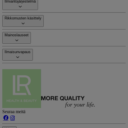
Ilmiantojärjestelmä
Rikkomusten käsittely
Mainoslauseet
Ilmaisunvapaus
Seuraa meitä