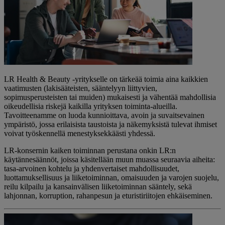
LR Health & Beauty -yritykselle on tärkeää toimia aina kaikkien
vaatimusten (lakisääteisten, sääntelyyn liittyvien,
sopimusperusteisten tai muiden) mukaisesti ja vähentää mahdollisia
oikeudellisia riskejä kaikilla yrityksen toiminta-alueilla.
Tavoitteenamme on luoda kunnioittava, avoin ja suvaitsevainen
ympäristö, jossa erilaisista taustoista ja näkemyksistä tulevat ihmiset
voivat työskennellä menestyksekkäästi yhdessä.
LR-konsernin kaiken toiminnan perustana onkin LR:n
käytännesäännöt, joissa käsitellään muun muassa seuraavia aiheita:
tasa-arvoinen kohtelu ja yhdenvertaiset mahdollisuudet,
luottamuksellisuus ja liiketoiminnan, omaisuuden ja varojen suojelu,
reilu kilpailu ja kansainvälisen liiketoiminnan sääntely, sekä
lahjonnan, korruption, rahanpesun ja eturistiriitojen ehkäiseminen.