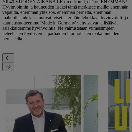
Yli 40 VUODEN AIKANA LR on uskonut, että on ENEMMÄN!
Hyvinvoinnin ja kauneuden lisäksi tämä merkitsee meille: enemmän
vapautta, enemmän yhteisöä, enemmän perhettä, enemmän
mahdollisuuksia... Innovatiiviset ja erittäin tehokkaat hyvinvointi- ja
kauneustuotteemme 'Made in Germany' vahvistavat ja lisäävät
asiakkaidemme hyvinvointia. Ne valmistetaan viimeisimpien
tieteellisten löydösten ja parhaiden luonnollisten raaka-aineiden
perusteella.