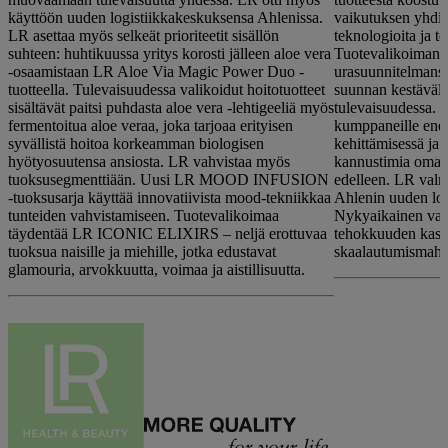
käyttöön uuden logistiikkakeskuksensa Ahlenissa.
vaikutuksen yhdist
LR asettaa myös selkeät prioriteetit sisällön
teknologioita ja te
suhteen: huhtikuussa yritys korosti jälleen aloe vera
Tuotevalikoiman l
-osaamistaan LR Aloe Via Magic Power Duo -
urasuunnitelmansa
tuotteella. Tulevaisuudessa valikoidut hoitotuotteet
suunnan kestävälle
sisältävät paitsi puhdasta aloe vera -lehtigeeliä myös
tulevaisuudessa. 
fermentoitua aloe veraa, joka tarjoaa erityisen
kumppaneille ene
syvällistä hoitoa korkeamman biologisen
kehittämisessä ja 
hyötyosuutensa ansiosta. LR vahvistaa myös
kannustimia oman 
tuoksusegmenttiään. Uusi LR MOOD INFUSION
edelleen. LR val
-tuoksusarja käyttää innovatiivista mood-tekniikkaa
Ahlenin uuden log
tunteiden vahvistamiseen. Tuotevalikoimaa
Nykyaikainen vara
täydentää LR ICONIC ELIXIRS – neljä erottuvaa
tehokkuuden kasv
tuoksua naisille ja miehille, jotka edustavat
skaalautumismahdo
glamouria, arvokkuutta, voimaa ja aistillisuutta.