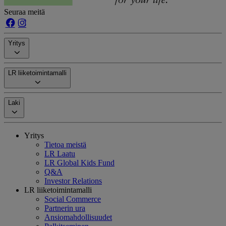
Seuraa meitä
Yritys
LR liiketoimintamalli
Laki
Yritys
Tietoa meistä
LR Laatu
LR Global Kids Fund
Q&A
Investor Relations
LR liiketoimintamalli
Social Commerce
Partnerin ura
Ansiomahdollisuudet