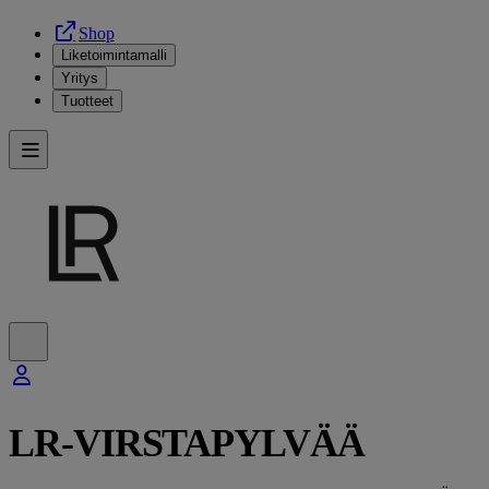
Shop
Liketoimintamalli
Yritys
Tuotteet
LR-VIRSTAPYLVÄÄ