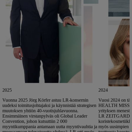
2025
2024
Vuonna 2025 Jörg Körfer astuu LR-konsernin
Vuosi 2024 on täy
uudeksi toimitusjohtajaksi ja käynnistää strategisen
HEALTH MISSION -
muutoksen yhtiön 40-vuotisjuhlavuonna.
yrityksen menestyn
Ensimmäinen virstanpylväs oli Global Leader
LR ZEITGARD Si
Convention, johon kutsuttiin 2 000
koristekosmetiikka
myyntikumppania antamaan uutta myyntivauhtia ja
myös uusimpien tr
muovaamaan tulevaisuutta yhdessä. LR otti myös
tuotteesta koostu