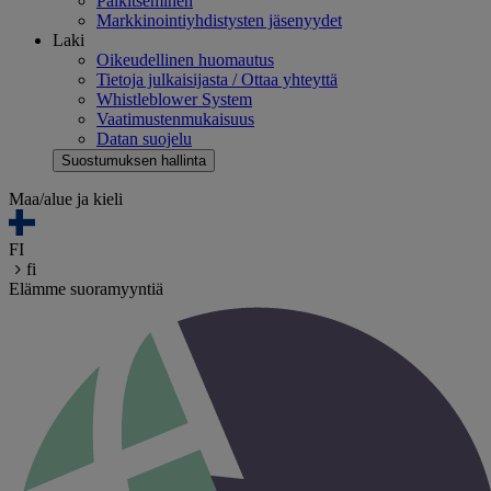
Palkitseminen
Markkinointiyhdistysten jäsenyydet
Laki
Oikeudellinen huomautus
Tietoja julkaisijasta / Ottaa yhteyttä
Whistleblower System
Vaatimustenmukaisuus
Datan suojelu
Suostumuksen hallinta
Maa/alue ja kieli
FI
fi
Elämme suoramyyntiä