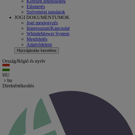
Kereseti lehetőségek
Elismerés
Szövetségi tagságok
JOGI DOKUMENTUMOK
Jogi megjegyzés
Impresszum/Kapcsolat
Whistleblower System
Megfelelés
Adatvédelem
Hozzájárulás kezelése
Ország/Régió és nyelv
HU
hu
Direktértékesítés