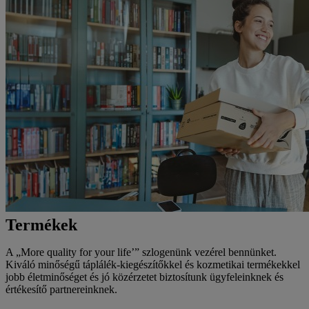
Termékek
A „More quality for your life’” szlogenünk vezérel bennünket.
Kiváló minőségű táplálék-kiegészítőkkel és kozmetikai termékekkel
jobb életminőséget és jó közérzetet biztosítunk ügyfeleinknek és
értékesítő partnereinknek.