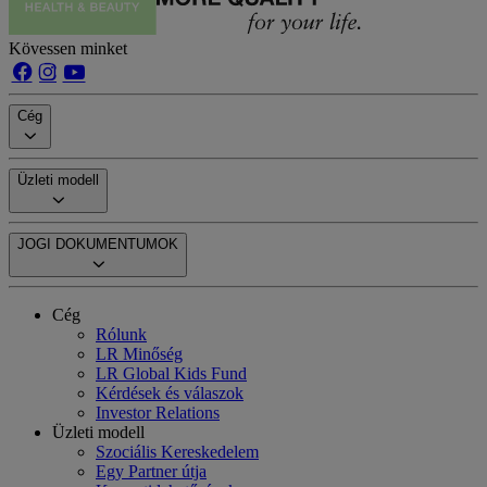
Kövessen minket
Cég
Üzleti modell
JOGI DOKUMENTUMOK
Cég
Rólunk
LR Minőség
LR Global Kids Fund
Kérdések és válaszok
Investor Relations
Üzleti modell
Szociális Kereskedelem
Egy Partner útja