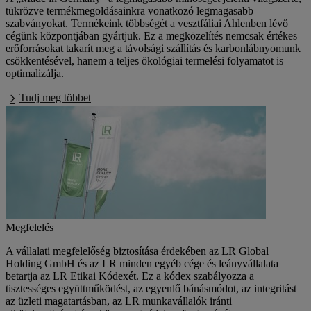
tükrözve termékmegoldásainkra vonatkozó legmagasabb
szabványokat. Termékeink többségét a vesztfáliai Ahlenben lévő
cégünk központjában gyártjuk. Ez a megközelítés nemcsak értékes
erőforrásokat takarít meg a távolsági szállítás és karbonlábnyomunk
csökkentésével, hanem a teljes ökológiai termelési folyamatot is
optimalizálja.
Tudj meg többet
Megfelelés
A vállalati megfelelőség biztosítása érdekében az LR Global
Holding GmbH és az LR minden egyéb cége és leányvállalata
betartja az LR Etikai Kódexét. Ez a kódex szabályozza a
tisztességes együttműködést, az egyenlő bánásmódot, az integritást
az üzleti magatartásban, az LR munkavállalók iránti