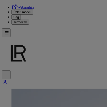
Webáruház
Üzleti modell
Cég
Termékek