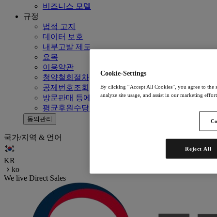
비즈니스 모델
규정
법적 고지
데이터 보호
내부고발 제도
요목
이용약관
Cookie-Settings
청약철회절차
공제번호조회
By clicking “Accept All Cookies”, you agree to the s
analyze site usage, and assist in our marketing effor
방문판매 등에 관한 법률
평균후원수당공지
동의관리
Co
국가/지역 & 언어
Reject All
KR
ko
We live Direct Sales