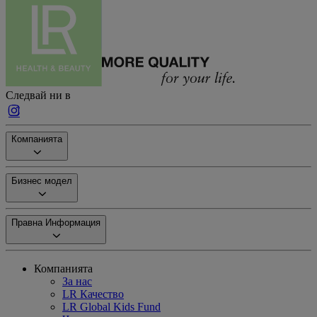
Следвай ни в
Компанията
Бизнес модел
Правна Информация
Компанията
За нас
LR Качество
LR Global Kids Fund