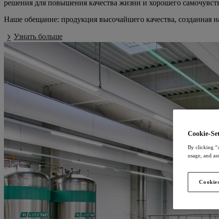
решения для повышения качества жизни и хорошего самочувст
Наше обещание: продукция высочайшего качества, созданная н
Узнать больше
Cookie-Set
By clicking “
usage, and ass
Cookies