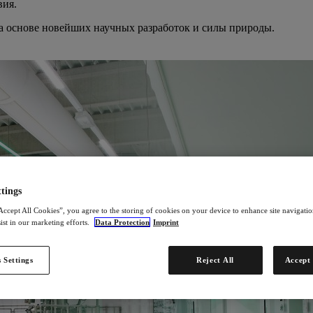
вия.
а основе новейших научных разработок и силы природы.
tings
Accept All Cookies”, you agree to the storing of cookies on your device to enhance site navigation
ist in our marketing efforts.
Data Protection
Imprint
 Settings
Reject All
Accept 