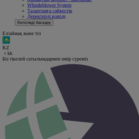
Whistleblower System
Талаптарға сәйкестік
Деректерді қорғау
Келісімді басқару
Ел/аймақ және тіл
KZ
kk
Біз тікелей сатылымдармен өмір сүреміз