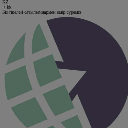
KZ
kk
Біз тікелей сатылымдармен өмір сүреміз