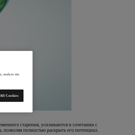
, analyze site
All Cookies
менного старения, усиливаются в сочетании с
 позволяя полностью раскрыть его потенциал.