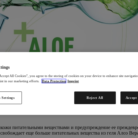
tings
Accept All Cookies”, you agree to the storing of cookies on your device to enhance site navigation
ist in our marketing efforts.
Data Protection
Imprint
 Settings
Reject All
Accept 
 кожи питательными веществами и предупреждение ее преждевре
вобождает еще больше питательных вещества из геля Алоэ Вера,