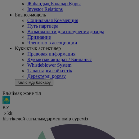
Жаһандық Балалар Қоры
Investor Relations
Бизнес-модель
Социальная Коммерция
Путь партнера
Возможности для получения дохода
Признание
Членство в ассоциации
Құқықтық аспектілер
Правовая информация
Құқықтық ақпарат / Байланыс
Whistleblower System
Талаптарға сәйкестік
Деректерді қорғау
Келісімді басқару
Ел/аймақ және тіл
KZ
kk
Біз тікелей сатылымдармен өмір сүреміз