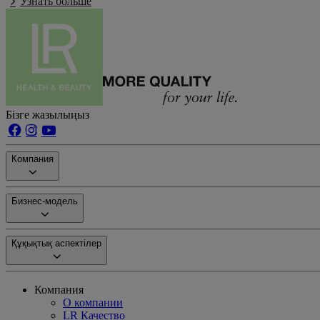
Узнать больше
Бізге жазылыңыз
Компания
Бизнес-модель
Құқықтық аспектілер
Компания
О компании
LR Качество