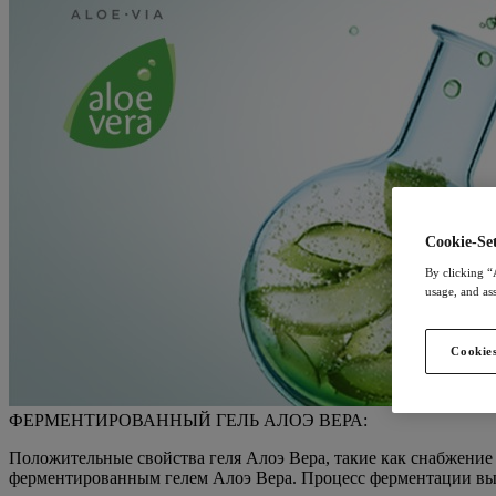
Cookie-Set
By clicking “
usage, and ass
Cookies
ФЕРМЕНТИРОВАННЫЙ ГЕЛЬ АЛОЭ ВЕРА:
Положительные свойства геля Алоэ Вера, такие как снабжение
ферментированным гелем Алоэ Вера. Процесс ферментации выс